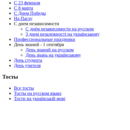
С 23 февраля
C 8 марта
С Днем Победы
На Пасху
С днем независимости
С днём независимости на русском
З днем незалежності на українському
Профессиональные праздники
День знаний - 1 сентября
День знаний на русском
День знань на українському
День студента
День учителя
Тосты
Все тосты
Тосты на русском языке
Тости на українській мові