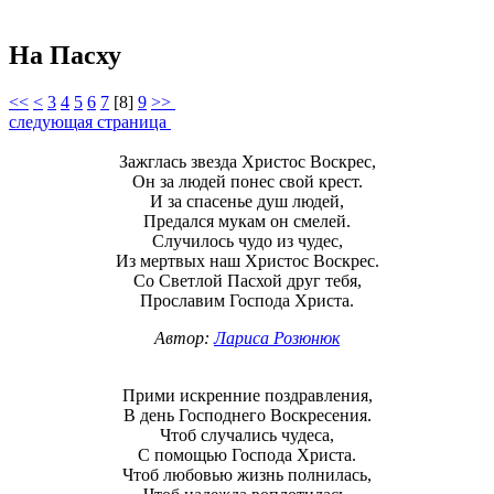
На Пасху
<<
<
3
4
5
6
7
[
8
]
9
>>
следующая страница
Зажглась звезда Христос Воскрес,
Он за людей понес свой крест.
И за спасенье душ людей,
Предался мукам он смелей.
Случилось чудо из чудес,
Из мертвых наш Христос Воскрес.
Со Светлой Пасхой друг тебя,
Прославим Господа Христа.
Автор:
Лариса Розюнюк
Прими искренние поздравления,
В день Господнего Воскресения.
Чтоб случались чудеса,
С помощью Господа Христа.
Чтоб любовью жизнь полнилась,