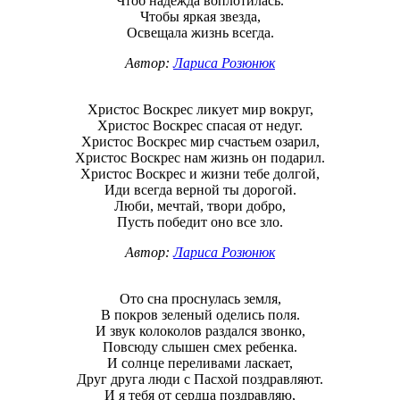
Чтоб надежда воплотилась.
Чтобы яркая звезда,
Освещала жизнь всегда.
Автор:
Лариса Розюнюк
Христос Воскрес ликует мир вокруг,
Христос Воскрес спасая от недуг.
Христос Воскрес мир счастьем озарил,
Христос Воскрес нам жизнь он подарил.
Христос Воскрес и жизни тебе долгой,
Иди всегда верной ты дорогой.
Люби, мечтай, твори добро,
Пусть победит оно все зло.
Автор:
Лариса Розюнюк
Ото сна проснулась земля,
В покров зеленый оделись поля.
И звук колоколов раздался звонко,
Повсюду слышен смех ребенка.
И солнце переливами ласкает,
Друг друга люди с Пасхой поздравляют.
И я тебя от сердца поздравляю,