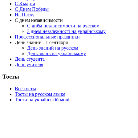
C 8 марта
С Днем Победы
На Пасху
С днем независимости
С днём независимости на русском
З днем незалежності на українському
Профессиональные праздники
День знаний - 1 сентября
День знаний на русском
День знань на українському
День студента
День учителя
Тосты
Все тосты
Тосты на русском языке
Тости на українській мові