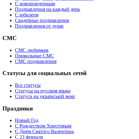
C новорожденным
Поздравления на каждый день
С юбилеем
Свадебные поздравления
Поздравления от души
СМС
СМС любимым
Прикольные СМС
СМС поздравления
Статусы для социальных сетей
Все статусы
Статусы на русском языке
Статуси на українській мові
Праздники
Новый Год
С Рождеством Христовым
С Днём Святого Валентина
С 23 февраля