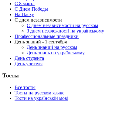
C 8 марта
С Днем Победы
На Пасху
С днем независимости
С днём независимости на русском
З днем незалежності на українському
Профессиональные праздники
День знаний - 1 сентября
День знаний на русском
День знань на українському
День студента
День учителя
Тосты
Все тосты
Тосты на русском языке
Тости на українській мові