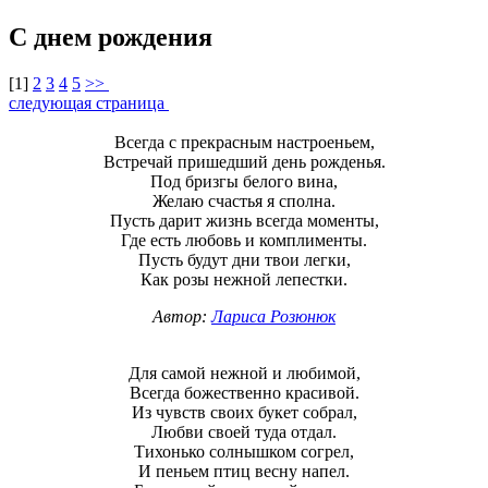
С днем рождения
[
1
]
2
3
4
5
>>
следующая страница
Всегда с прекрасным настроеньем,
Встречай пришедший день рожденья.
Под бризгы белого вина,
Желаю счастья я сполна.
Пусть дарит жизнь всегда моменты,
Где есть любовь и комплименты.
Пусть будут дни твои легки,
Как розы нежной лепестки.
Автор:
Лариса Розюнюк
Для самой нежной и любимой,
Всегда божественно красивой.
Из чувств своих букет собрал,
Любви своей туда отдал.
Тихонько солнышком согрел,
И пеньем птиц весну напел.