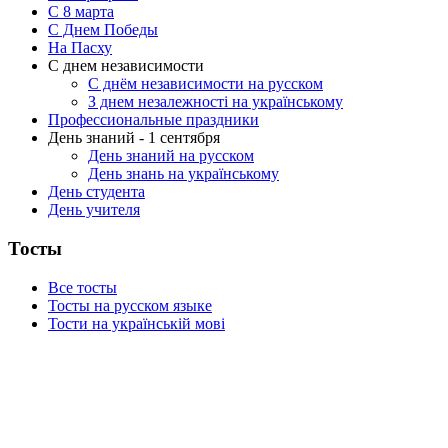
C 8 марта
С Днем Победы
На Пасху
С днем независимости
С днём независимости на русском
З днем незалежності на українському
Профессиональные праздники
День знаний - 1 сентября
День знаний на русском
День знань на українському
День студента
День учителя
Тосты
Все тосты
Тосты на русском языке
Тости на українській мові