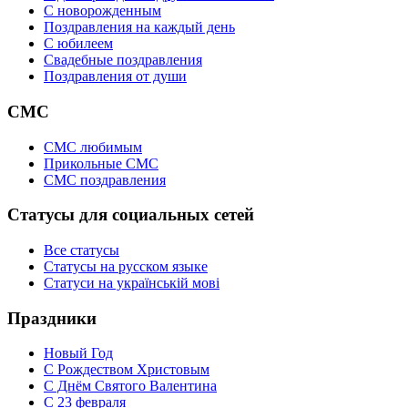
C новорожденным
Поздравления на каждый день
С юбилеем
Свадебные поздравления
Поздравления от души
СМС
СМС любимым
Прикольные СМС
СМС поздравления
Статусы для социальных сетей
Все статусы
Статусы на русском языке
Статуси на українській мові
Праздники
Новый Год
С Рождеством Христовым
С Днём Святого Валентина
С 23 февраля