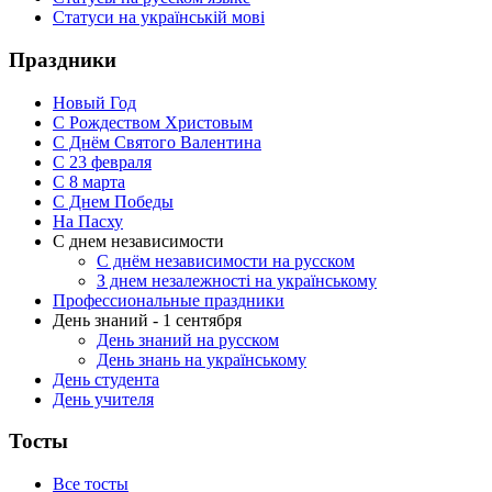
Статуси на українській мові
Праздники
Новый Год
С Рождеством Христовым
С Днём Святого Валентина
С 23 февраля
C 8 марта
С Днем Победы
На Пасху
С днем независимости
С днём независимости на русском
З днем незалежності на українському
Профессиональные праздники
День знаний - 1 сентября
День знаний на русском
День знань на українському
День студента
День учителя
Тосты
Все тосты