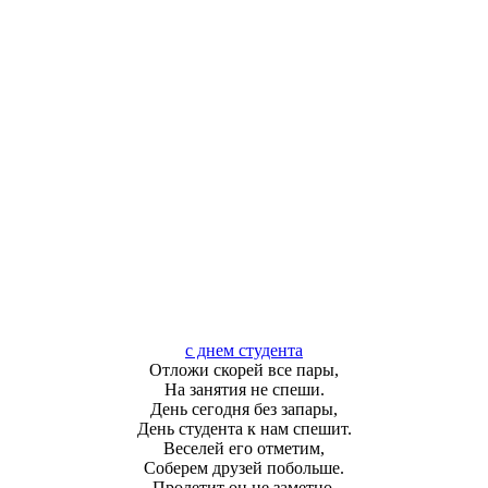
с днем студента
Отложи скорей все пары,
На занятия не спеши.
День сегодня без запары,
День студента к нам спешит.
Веселей его отметим,
Соберем друзей побольше.
Пролетит он не заметно,