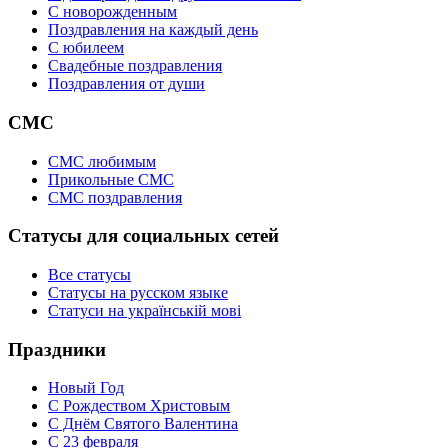
C новорожденным
Поздравления на каждый день
С юбилеем
Свадебные поздравления
Поздравления от души
СМС
СМС любимым
Прикольные СМС
СМС поздравления
Статусы для социальных сетей
Все статусы
Статусы на русском языке
Статуси на українській мові
Праздники
Новый Год
С Рождеством Христовым
С Днём Святого Валентина
С 23 февраля