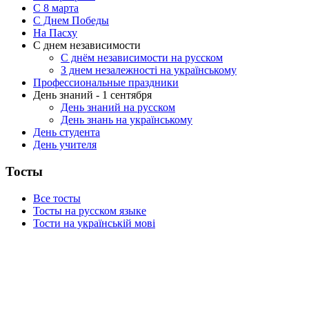
C 8 марта
С Днем Победы
На Пасху
С днем независимости
С днём независимости на русском
З днем незалежності на українському
Профессиональные праздники
День знаний - 1 сентября
День знаний на русском
День знань на українському
День студента
День учителя
Тосты
Все тосты
Тосты на русском языке
Тости на українській мові