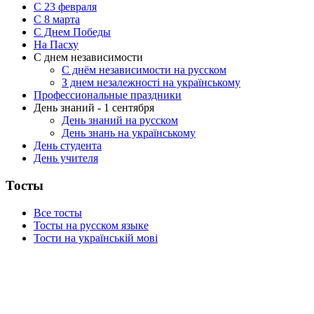
С 23 февраля
C 8 марта
С Днем Победы
На Пасху
С днем независимости
С днём независимости на русском
З днем незалежності на українському
Профессиональные праздники
День знаний - 1 сентября
День знаний на русском
День знань на українському
День студента
День учителя
Тосты
Все тосты
Тосты на русском языке
Тости на українській мові