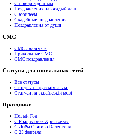
C новорожденным
Поздравления на каждый день
С юбилеем
Свадебные поздравления
Поздравления от души
СМС
СМС любимым
Прикольные СМС
СМС поздравления
Статусы для социальных сетей
Все статусы
Статусы на русском языке
Статуси на українській мові
Праздники
Новый Год
С Рождеством Христовым
С Днём Святого Валентина
С 23 февраля