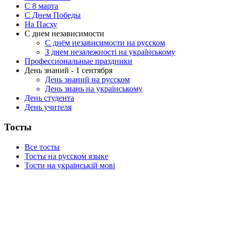
C 8 марта
С Днем Победы
На Пасху
С днем независимости
С днём независимости на русском
З днем незалежності на українському
Профессиональные праздники
День знаний - 1 сентября
День знаний на русском
День знань на українському
День студента
День учителя
Тосты
Все тосты
Тосты на русском языке
Тости на українській мові