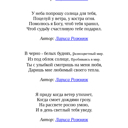
У неба попрошу солнца для тебя,
Поцелуй у ветра, у костра огня.
Помолюсь я Богу, чтоб тебя хранил,
Чтоб судьбу счастливую тебе подарил.
Автор:
Лариса Розюнюк
В черно - белых буднях, р
азноцветный мир.
Из под облок солнце, п
робиваясь в мир.
Ты с улыбкой смотришь на меня любя,
Даришь мне любимый своего тепла.
Автор:
Лариса Розюнюк
Я приду когда ветер утихнет,
Когда смоет дождями грозу.
На рассвете росою умою,
И в день светлый тебя уведу.
Автор:
Лариса Розюнюк