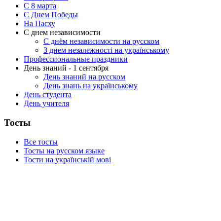
C 8 марта
С Днем Победы
На Пасху
С днем независимости
С днём независимости на русском
З днем незалежності на українському
Профессиональные праздники
День знаний - 1 сентября
День знаний на русском
День знань на українському
День студента
День учителя
Тосты
Все тосты
Тосты на русском языке
Тости на українській мові