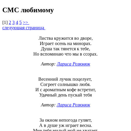
СМС любимому
[
1
]
2
3
4
5
>>
следующая страница
Листва кружится во дворе,
Играет осень на минорах.
Душа так тянется к тебе,
Но вспоминаю что мы в ссорах.
Автор:
Лариса Розюнюк
Весенний лучик поцелует,
Согреет солнышко любя.
И с ароматным кофе встретит,
Удачный день пускай тебя
Автор:
Лариса Розюнюк
За окном непогода гуляет,
А в душе уж играет весна.
Мне тебя милый мой не хватает,