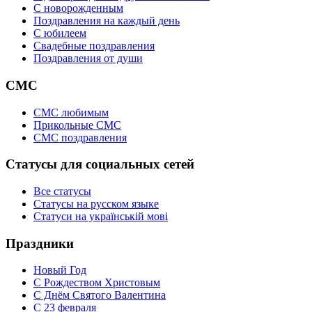
C новорожденным
Поздравления на каждый день
С юбилеем
Свадебные поздравления
Поздравления от души
СМС
СМС любимым
Прикольные СМС
СМС поздравления
Статусы для социальных сетей
Все статусы
Статусы на русском языке
Статуси на українській мові
Праздники
Новый Год
С Рождеством Христовым
С Днём Святого Валентина
С 23 февраля