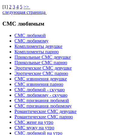
[
1
]
2
3
4
5
>>
следующая страница
СМС любимым
СМС любимой
СМС любимому
Комплименты девушке
Комплименты парню
Прикольные СМС девушке
Прикольные СМС парню
Эротические СМС девушке
Эротические СМС парню
СМС извинения девушке
СМС извинения парню
СМС любимой - скучаю
СМС любимому - скучаю
СМС признания любимой
СМС признания любимому
Романтические СМС девушке
Романтические СМС парню
СМС жене на утро
СМС мужу на утро
СМС любимой на утро