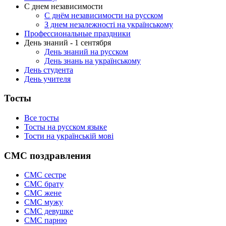
С днем независимости
С днём независимости на русском
З днем незалежності на українському
Профессиональные праздники
День знаний - 1 сентября
День знаний на русском
День знань на українському
День студента
День учителя
Тосты
Все тосты
Тосты на русском языке
Тости на українській мові
СМС поздравления
СМС сестре
СМС брату
СМС жене
СМС мужу
СМС девушке
СМС парню