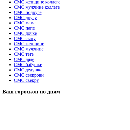
СМС женщине коллеге
СМС мужчине коллеге
СМС подруге
СМС другу
СМС маме
СМС папе
СМС дочке
СМС сыну
СМС женщине
СМС мужчине
СМС тете
СМС дяде
СМС бабушке
СМС дедушке
СМС свекрови
СМС свекру
Ваш гороскоп по дням