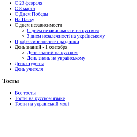
С 23 февраля
C 8 марта
С Днем Победы
На Пасху
С днем независимости
С днём независимости на русском
З днем незалежності на українському
Профессиональные праздники
День знаний - 1 сентября
День знаний на русском
День знань на українському
День студента
День учителя
Тосты
Все тосты
Тосты на русском языке
Тости на українській мові