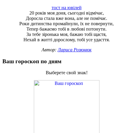
тост на ювілей
20 років моя доня, сьогодні відмічає,
Доросла стала вже вона, але не помічає.
Роки дитинства промайнули, їх не повернути,
Тепер бажаємо тобі в любові потонути.
За тебе зіронька моя, бажаю тобі щастя,
Нехай в житті дорослому, тобі усе удасття.
Автор:
Лариса Розюнюк
Ваш гороскоп по дням
Выберете свой знак!