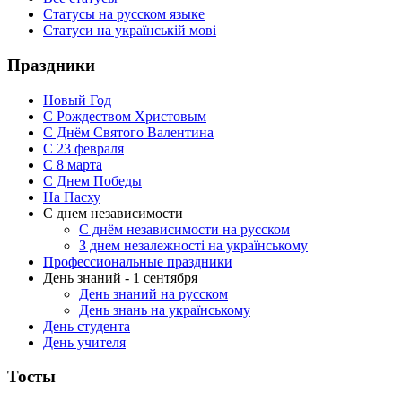
Статусы на русском языке
Статуси на українській мові
Праздники
Новый Год
С Рождеством Христовым
С Днём Святого Валентина
С 23 февраля
C 8 марта
С Днем Победы
На Пасху
С днем независимости
С днём независимости на русском
З днем незалежності на українському
Профессиональные праздники
День знаний - 1 сентября
День знаний на русском
День знань на українському
День студента
День учителя
Тосты