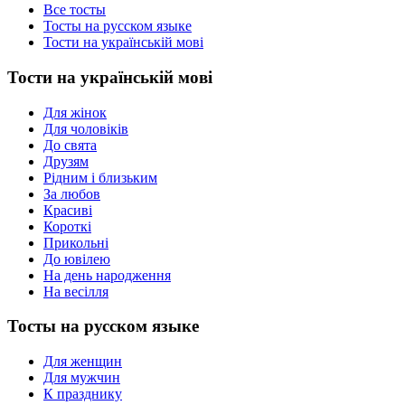
Все тосты
Тосты на русском языке
Тости на українській мові
Тости на українській мові
Для жінок
Для чоловіків
До свята
Друзям
Рідним і близьким
За любов
Красиві
Короткі
Прикольні
До ювілею
На день народження
На весілля
Тосты на русском языке
Для женщин
Для мужчин
К празднику