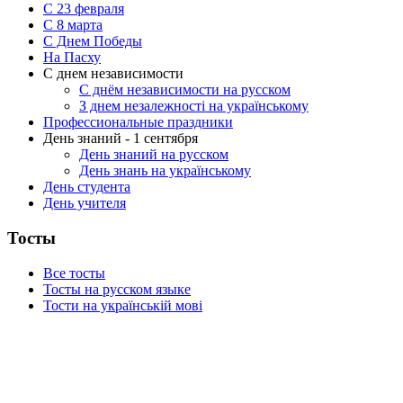
С 23 февраля
C 8 марта
С Днем Победы
На Пасху
С днем независимости
С днём независимости на русском
З днем незалежності на українському
Профессиональные праздники
День знаний - 1 сентября
День знаний на русском
День знань на українському
День студента
День учителя
Тосты
Все тосты
Тосты на русском языке
Тости на українській мові