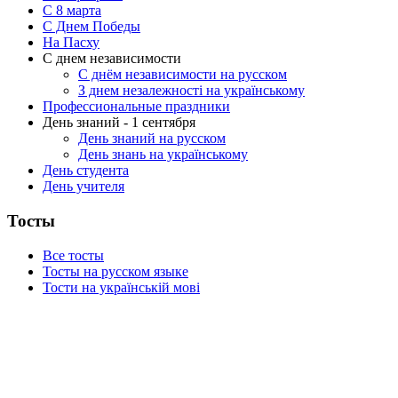
C 8 марта
С Днем Победы
На Пасху
С днем независимости
С днём независимости на русском
З днем незалежності на українському
Профессиональные праздники
День знаний - 1 сентября
День знаний на русском
День знань на українському
День студента
День учителя
Тосты
Все тосты
Тосты на русском языке
Тости на українській мові