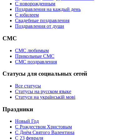
C новорожденным
Поздравления на каждый день
С юбилеем
Свадебные поздравления
Поздравления от души
СМС
СМС любимым
Прикольные СМС
СМС поздравления
Статусы для социальных сетей
Все статусы
Статусы на русском языке
Статуси на українській мові
Праздники
Новый Год
С Рождеством Христовым
С Днём Святого Валентина
С 23 февраля