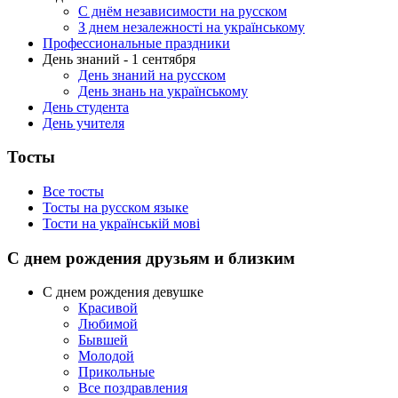
С днём независимости на русском
З днем незалежності на українському
Профессиональные праздники
День знаний - 1 сентября
День знаний на русском
День знань на українському
День студента
День учителя
Тосты
Все тосты
Тосты на русском языке
Тости на українській мові
С днем рождения друзьям и близким
С днем рождения девушке
Красивой
Любимой
Бывшей
Молодой
Прикольные
Все поздравления