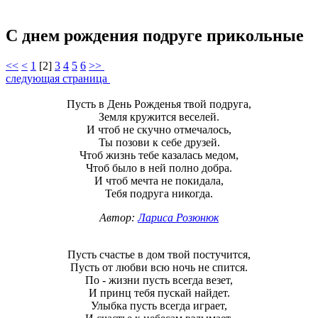
С днем рождения подруге прикольные
<<
<
1
[
2
]
3
4
5
6
>>
следующая страница
Пусть в День Рожденья твой подруга,
Земля кружится веселей.
И чтоб не скучно отмечалось,
Ты позови к себе друзей.
Чтоб жизнь тебе казалась медом,
Чтоб было в ней полно добра.
И чтоб мечта не покидала,
Тебя подруга никогда.
Автор:
Лариса Розюнюк
Пусть счастье в дом твой постучится,
Пусть от любви всю ночь не спится.
По - жизни пусть всегда везет,
И принц тебя пускай найдет.
Улыбка пусть всегда играет,