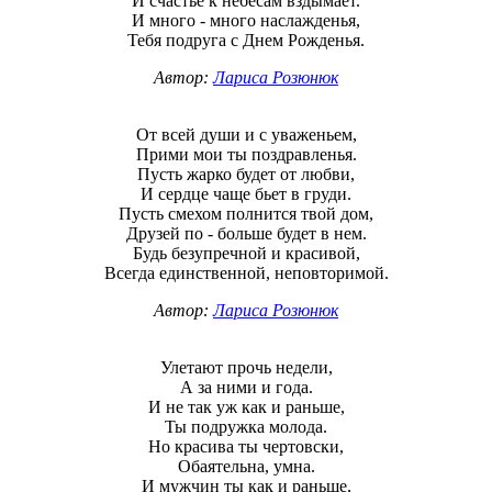
И счастье к небесам вздымает.
И много - много наслажденья,
Тебя подруга с Днем Рожденья.
Автор:
Лариса Розюнюк
От всей души и с уваженьем,
Прими мои ты поздравленья.
Пусть жарко будет от любви,
И сердце чаще бьет в груди.
Пусть смехом полнится твой дом,
Друзей по - больше будет в нем.
Будь безупречной и красивой,
​Всегда единственной, неповторимой.
Автор:
Лариса Розюнюк
Улетают прочь недели,
А за ними и года.
И не так уж как и раньше,
Ты подружка молода.
Но красива ты чертовски,
Обаятельна, умна.
И мужчин ты как и раньше,