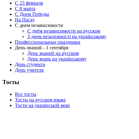
С 23 февраля
C 8 марта
С Днем Победы
На Пасху
С днем независимости
С днём независимости на русском
З днем незалежності на українському
Профессиональные праздники
День знаний - 1 сентября
День знаний на русском
День знань на українському
День студента
День учителя
Тосты
Все тосты
Тосты на русском языке
Тости на українській мові