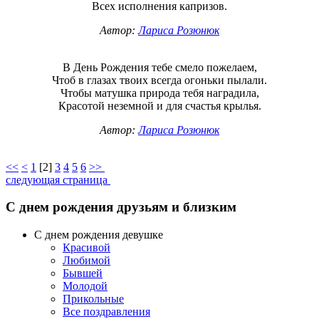
Всех исполнения капризов.
Автор:
Лариса Розюнюк
В День Рождения тебе смело пожелаем,
Чтоб в глазах твоих всегда огоньки пылали.
Чтобы матушка природа тебя наградила,
Красотой неземной и для счастья крылья.
Автор:
Лариса Розюнюк
<<
<
1
[
2
]
3
4
5
6
>>
следующая страница
С днем рождения друзьям и близким
С днем рождения девушке
Красивой
Любимой
Бывшей
Молодой
Прикольные
Все поздравления