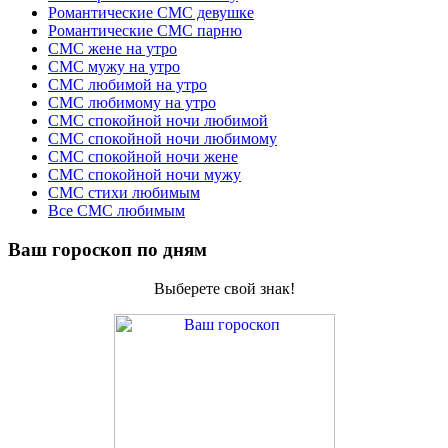
Романтические СМС девушке
Романтические СМС парню
СМС жене на утро
СМС мужу на утро
СМС любимой на утро
СМС любимому на утро
СМС спокойной ночи любимой
СМС спокойной ночи любимому
СМС спокойной ночи жене
СМС спокойной ночи мужу
СМС стихи любимым
Все СМС любимым
Ваш гороскоп по дням
Выберете свой знак!