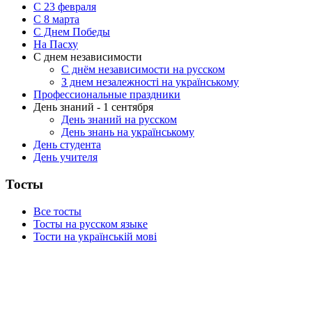
С 23 февраля
C 8 марта
С Днем Победы
На Пасху
С днем независимости
С днём независимости на русском
З днем незалежності на українському
Профессиональные праздники
День знаний - 1 сентября
День знаний на русском
День знань на українському
День студента
День учителя
Тосты
Все тосты
Тосты на русском языке
Тости на українській мові