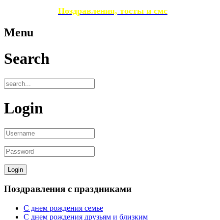
Поздравления, тосты и смс
Menu
Search
Login
Поздравления с праздниками
С днем рождения семье
С днем рождения друзьям и близким