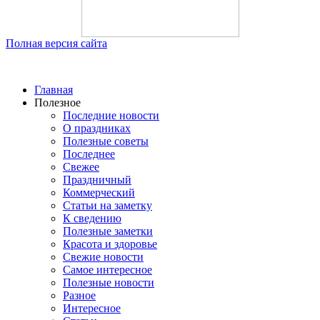
Полная версия сайта
Главная
Полезное
Последние новости
О праздниках
Полезные советы
Последнее
Свежее
Праздничный
Коммерческий
Статьи на заметку
К сведению
Полезные заметки
Красота и здоровье
Свежие новости
Самое интересное
Полезные новости
Разное
Интересное