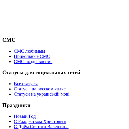
СМС
СМС любимым
Прикольные СМС
СМС поздравления
Статусы для социальных сетей
Все статусы
Статусы на русском языке
Статуси на українській мові
Праздники
Новый Год
С Рождеством Христовым
С Днём Святого Валентина