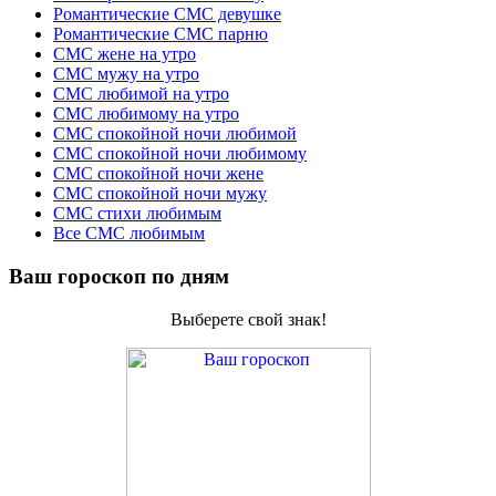
Романтические СМС девушке
Романтические СМС парню
СМС жене на утро
СМС мужу на утро
СМС любимой на утро
СМС любимому на утро
СМС спокойной ночи любимой
СМС спокойной ночи любимому
СМС спокойной ночи жене
СМС спокойной ночи мужу
СМС стихи любимым
Все СМС любимым
Ваш гороскоп по дням
Выберете свой знак!