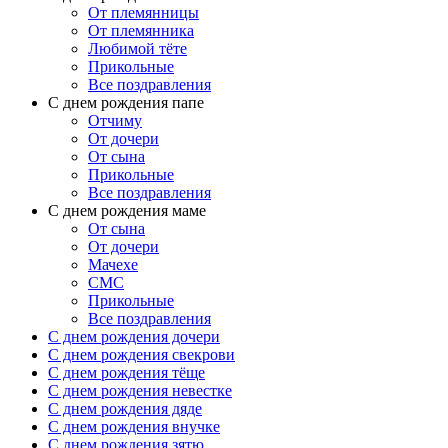
От племянницы
От племянника
Любимой тёте
Прикольные
Все поздравления
C днем рождения папе
Отчиму
От дочери
От сына
Прикольные
Все поздравления
С днем рождения маме
От сына
От дочери
Мачехе
СМС
Прикольные
Все поздравления
C днем рождения дочери
C днем рождения свекрови
C днем рождения тёще
C днем рождения невестке
C днем рождения дяде
C днем рождения внучке
C днем рождения зятю