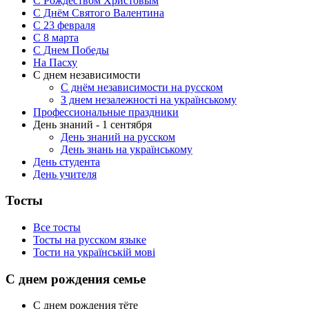
С Рождеством Христовым
С Днём Святого Валентина
С 23 февраля
C 8 марта
С Днем Победы
На Пасху
С днем независимости
С днём независимости на русском
З днем незалежності на українському
Профессиональные праздники
День знаний - 1 сентября
День знаний на русском
День знань на українському
День студента
День учителя
Тосты
Все тосты
Тосты на русском языке
Тости на українській мові
С днем рождения семье
С днем рождения тёте