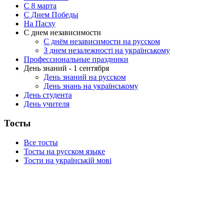
C 8 марта
С Днем Победы
На Пасху
С днем независимости
С днём независимости на русском
З днем незалежності на українському
Профессиональные праздники
День знаний - 1 сентября
День знаний на русском
День знань на українському
День студента
День учителя
Тосты
Все тосты
Тосты на русском языке
Тости на українській мові