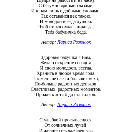
Щедра на радость и на ласку.
С безумно яркими глазами,
И к нам лишь с добрыми словами.
Так оставайся век такою,
И молодой всегда душою.
Чтоб ни коснулась никогда,
Тебя бабуличка беда.
Автор:
Лариса Розюнюк
Здоровья бабушка я Вам,
Желаю искренне сегодня.
И свою молодость всегда,
Хранить в любое время года.
По-меньше слез и больше смеха,
По-больше радостных деньков.
Счастливых, радостных моментов,
Прожить хотя б до ста годков.
Автор:
Лариса Розюнюк
С улыбкой просыпаешься,
От солнечных лучей.
И жизнью наслаждаешься,