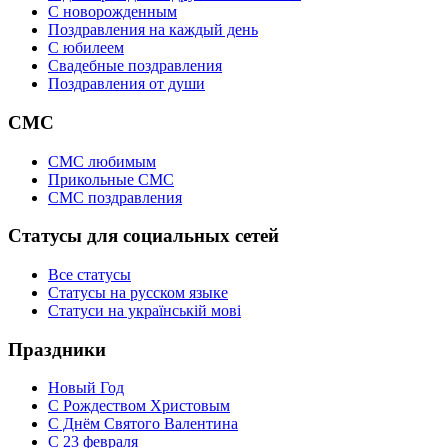
C новорожденным
Поздравления на каждый день
С юбилеем
Свадебные поздравления
Поздравления от души
СМС
СМС любимым
Прикольные СМС
СМС поздравления
Статусы для социальных сетей
Все статусы
Статусы на русском языке
Статуси на українській мові
Праздники
Новый Год
С Рождеством Христовым
С Днём Святого Валентина
С 23 февраля