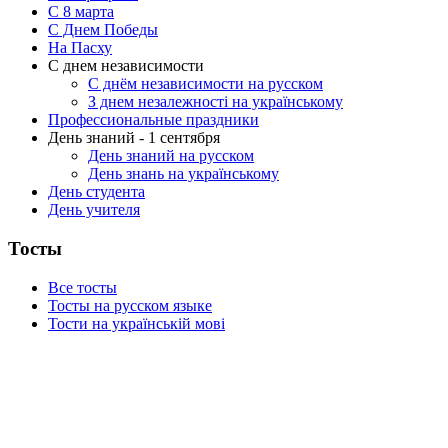
C 8 марта
С Днем Победы
На Пасху
С днем независимости
С днём независимости на русском
З днем незалежності на українському
Профессиональные праздники
День знаний - 1 сентября
День знаний на русском
День знань на українському
День студента
День учителя
Тосты
Все тосты
Тосты на русском языке
Тости на українській мові