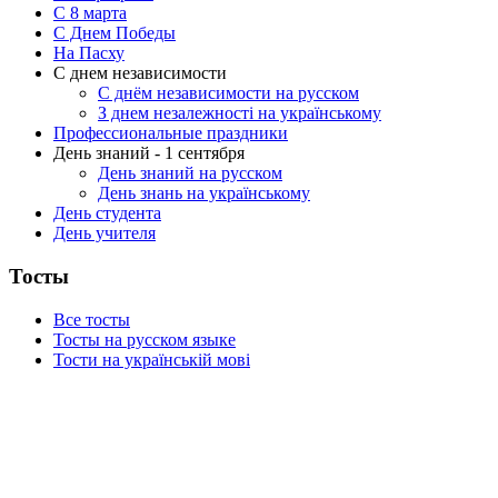
C 8 марта
С Днем Победы
На Пасху
С днем независимости
С днём независимости на русском
З днем незалежності на українському
Профессиональные праздники
День знаний - 1 сентября
День знаний на русском
День знань на українському
День студента
День учителя
Тосты
Все тосты
Тосты на русском языке
Тости на українській мові