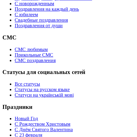
C новорожденным
Поздравления на каждый день
С юбилеем
Свадебные поздравления
Поздравления от души
СМС
СМС любимым
Прикольные СМС
СМС поздравления
Статусы для социальных сетей
Все статусы
Статусы на русском языке
Статуси на українській мові
Праздники
Новый Год
С Рождеством Христовым
С Днём Святого Валентина
С 23 февраля