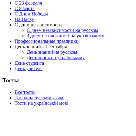
С 23 февраля
C 8 марта
С Днем Победы
На Пасху
С днем независимости
С днём независимости на русском
З днем незалежності на українському
Профессиональные праздники
День знаний - 1 сентября
День знаний на русском
День знань на українському
День студента
День учителя
Тосты
Все тосты
Тосты на русском языке
Тости на українській мові