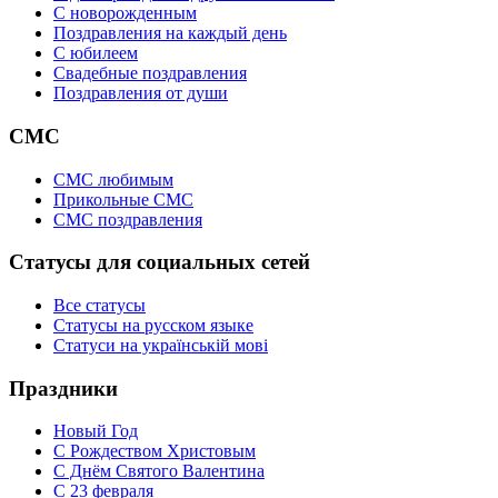
C новорожденным
Поздравления на каждый день
С юбилеем
Свадебные поздравления
Поздравления от души
СМС
СМС любимым
Прикольные СМС
СМС поздравления
Статусы для социальных сетей
Все статусы
Статусы на русском языке
Статуси на українській мові
Праздники
Новый Год
С Рождеством Христовым
С Днём Святого Валентина
С 23 февраля