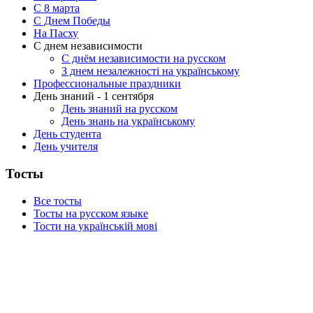
C 8 марта
С Днем Победы
На Пасху
С днем независимости
С днём независимости на русском
З днем незалежності на українському
Профессиональные праздники
День знаний - 1 сентября
День знаний на русском
День знань на українському
День студента
День учителя
Тосты
Все тосты
Тосты на русском языке
Тости на українській мові