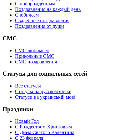
C новорожденным
Поздравления на каждый день
С юбилеем
Свадебные поздравления
Поздравления от души
СМС
СМС любимым
Прикольные СМС
СМС поздравления
Статусы для социальных сетей
Все статусы
Статусы на русском языке
Статуси на українській мові
Праздники
Новый Год
С Рождеством Христовым
С Днём Святого Валентина
С 23 февраля