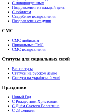
C новорожденным
Поздравления на каждый день
С юбилеем
Свадебные поздравления
Поздравления от души
СМС
СМС любимым
Прикольные СМС
СМС поздравления
Статусы для социальных сетей
Все статусы
Статусы на русском языке
Статуси на українській мові
Праздники
Новый Год
С Рождеством Христовым
С Днём Святого Валентина
С 23 февраля