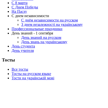
C 8 марта
С Днем Победы
На Пасху
С днем независимости
С днём независимости на русском
З днем незалежності на українському
Профессиональные праздники
День знаний - 1 сентября
День знаний на русском
День знань на українському
День студента
День учителя
Тосты
Все тосты
Тосты на русском языке
Тости на українській мові