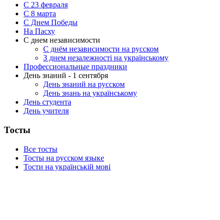
С 23 февраля
C 8 марта
С Днем Победы
На Пасху
С днем независимости
С днём независимости на русском
З днем незалежності на українському
Профессиональные праздники
День знаний - 1 сентября
День знаний на русском
День знань на українському
День студента
День учителя
Тосты
Все тосты
Тосты на русском языке
Тости на українській мові