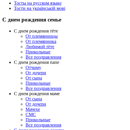
Тосты на русском языке
Тости на українській мові
С днем рождения семье
С днем рождения тёте
От племянницы
От племянника
Любимой тёте
Прикольные
Все поздравления
C днем рождения папе
Отчиму
От дочери
От сына
Прикольные
Все поздравления
С днем рождения маме
От сына
От дочери
Мачехе
СМС
Прикольные
Все поздравления