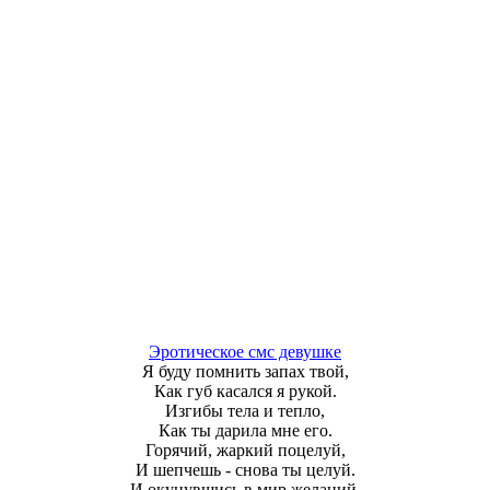
Эротическое смс девушке
Я буду помнить запах твой,
Как губ касался я рукой.
Изгибы тела и тепло,
Как ты дарила мне его.
Горячий, жаркий поцелуй,
И шепчешь - снова ты целуй.
И окунувшись в мир желаний,