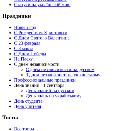
Статуси на українській мові
Праздники
Новый Год
С Рождеством Христовым
С Днём Святого Валентина
С 23 февраля
C 8 марта
С Днем Победы
На Пасху
С днем независимости
С днём независимости на русском
З днем незалежності на українському
Профессиональные праздники
День знаний - 1 сентября
День знаний на русском
День знань на українському
День студента
День учителя
Тосты
Все тосты