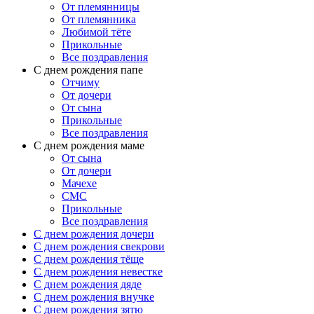
От племянницы
От племянника
Любимой тёте
Прикольные
Все поздравления
C днем рождения папе
Отчиму
От дочери
От сына
Прикольные
Все поздравления
С днем рождения маме
От сына
От дочери
Мачехе
СМС
Прикольные
Все поздравления
C днем рождения дочери
C днем рождения свекрови
C днем рождения тёще
C днем рождения невестке
C днем рождения дяде
C днем рождения внучке
C днем рождения зятю