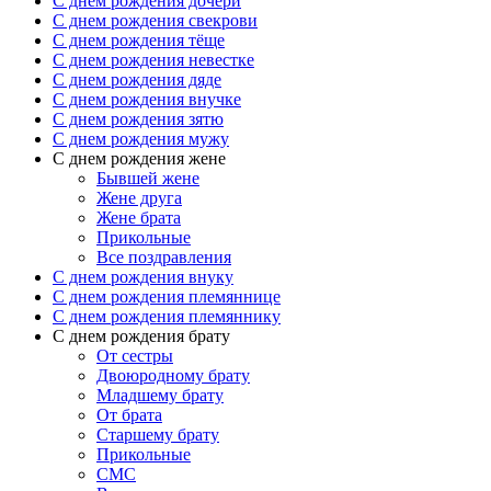
C днем рождения дочери
C днем рождения свекрови
C днем рождения тёще
C днем рождения невестке
C днем рождения дяде
C днем рождения внучке
C днем рождения зятю
C днем рождения мужу
С днем рождения жене
Бывшей жене
Жене друга
Жене брата
Прикольные
Все поздравления
C днем рождения внуку
C днем рождения племяннице
C днем рождения племяннику
C днем рождения брату
От сестры
Двоюродному брату
Младшему брату
От брата
Старшему брату
Прикольные
СМС