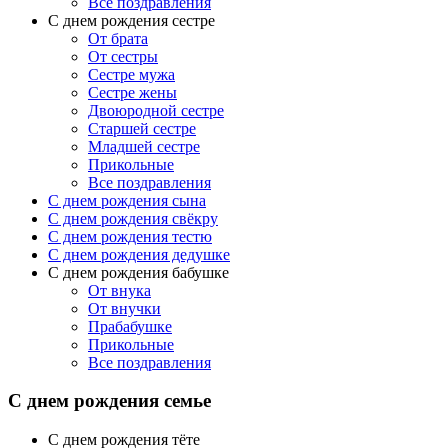
Все поздравления
С днем рождения сестре
От брата
От сестры
Сестре мужа
Сестре жены
Двоюродной сестре
Старшей сестре
Младшей сестре
Прикольные
Все поздравления
C днем рождения сына
C днем рождения свёкру
C днем рождения тестю
С днем рождения дедушке
С днем рождения бабушке
От внука
От внучки
Прабабушке
Прикольные
Все поздравления
С днем рождения семье
С днем рождения тёте