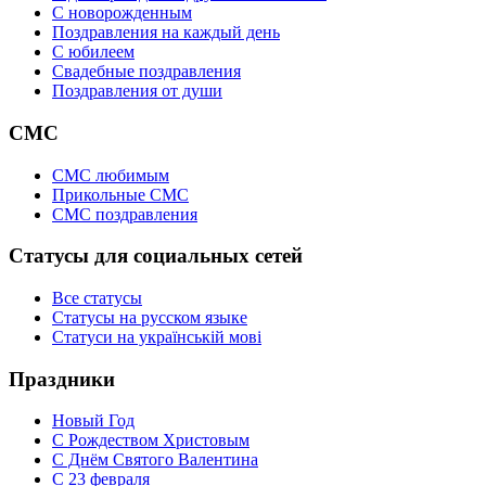
C новорожденным
Поздравления на каждый день
С юбилеем
Свадебные поздравления
Поздравления от души
СМС
СМС любимым
Прикольные СМС
СМС поздравления
Статусы для социальных сетей
Все статусы
Статусы на русском языке
Статуси на українській мові
Праздники
Новый Год
С Рождеством Христовым
С Днём Святого Валентина
С 23 февраля