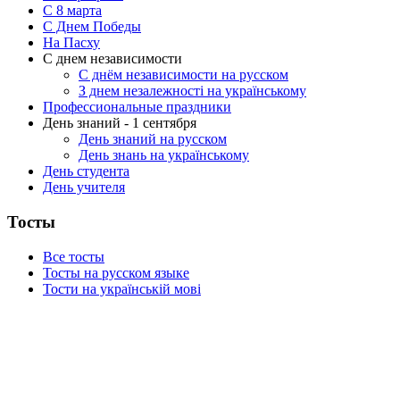
C 8 марта
С Днем Победы
На Пасху
С днем независимости
С днём независимости на русском
З днем незалежності на українському
Профессиональные праздники
День знаний - 1 сентября
День знаний на русском
День знань на українському
День студента
День учителя
Тосты
Все тосты
Тосты на русском языке
Тости на українській мові