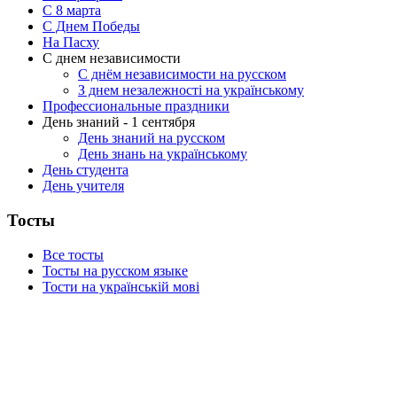
C 8 марта
С Днем Победы
На Пасху
С днем независимости
С днём независимости на русском
З днем незалежності на українському
Профессиональные праздники
День знаний - 1 сентября
День знаний на русском
День знань на українському
День студента
День учителя
Тосты
Все тосты
Тосты на русском языке
Тости на українській мові