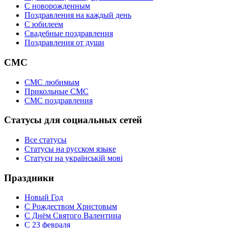
C новорожденным
Поздравления на каждый день
С юбилеем
Свадебные поздравления
Поздравления от души
СМС
СМС любимым
Прикольные СМС
СМС поздравления
Статусы для социальных сетей
Все статусы
Статусы на русском языке
Статуси на українській мові
Праздники
Новый Год
С Рождеством Христовым
С Днём Святого Валентина
С 23 февраля