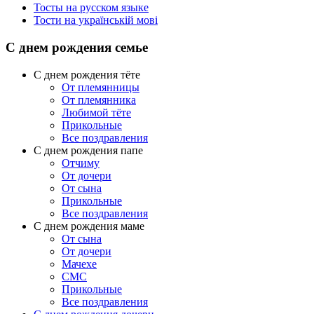
Тосты на русском языке
Тости на українській мові
С днем рождения семье
С днем рождения тёте
От племянницы
От племянника
Любимой тёте
Прикольные
Все поздравления
C днем рождения папе
Отчиму
От дочери
От сына
Прикольные
Все поздравления
С днем рождения маме
От сына
От дочери
Мачехе
СМС
Прикольные
Все поздравления