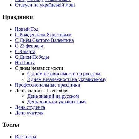
Статуси на українській мові
Праздники
Новый Год
С Рождеством Христовым
С Днём Святого Валентина
С 23 февраля
C 8 марта
С Днем Победы
На Пасху
С днем независимости
С днём независимости на русском
З днем незалежності на українському
Профессиональные праздники
День знаний - 1 сентября
День знаний на русском
День знань на українському
День студента
День учителя
Тосты
Все тосты