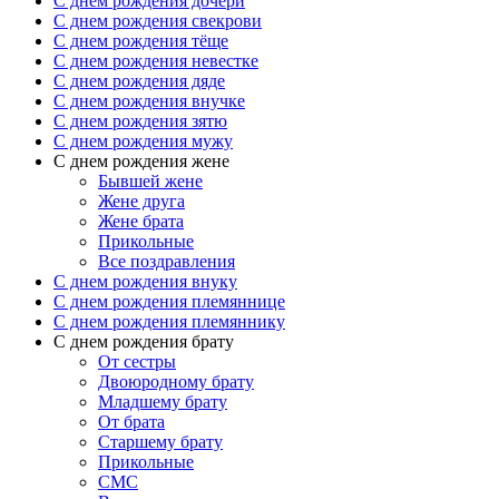
C днем рождения дочери
C днем рождения свекрови
C днем рождения тёще
C днем рождения невестке
C днем рождения дяде
C днем рождения внучке
C днем рождения зятю
C днем рождения мужу
С днем рождения жене
Бывшей жене
Жене друга
Жене брата
Прикольные
Все поздравления
C днем рождения внуку
C днем рождения племяннице
C днем рождения племяннику
C днем рождения брату
От сестры
Двоюродному брату
Младшему брату
От брата
Старшему брату
Прикольные
СМС