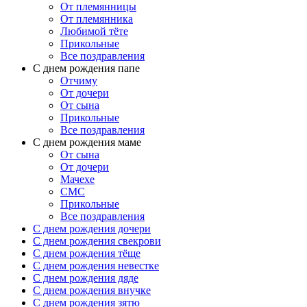
От племянницы
От племянника
Любимой тёте
Прикольные
Все поздравления
C днем рождения папе
Отчиму
От дочери
От сына
Прикольные
Все поздравления
С днем рождения маме
От сына
От дочери
Мачехе
СМС
Прикольные
Все поздравления
C днем рождения дочери
C днем рождения свекрови
C днем рождения тёще
C днем рождения невестке
C днем рождения дяде
C днем рождения внучке
C днем рождения зятю