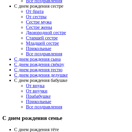
Все поздравления
С днем рождения сестре
От брата
От сестры
Сестре мужа
Сестре жены
Двоюродной сестре
Старшей сестре
Младшей сестре
Прикольные
Все поздравления
C днем рождения сына
C днем рождения свёкру
C днем рождения тестю
С днем рождения дедушке
С днем рождения бабушке
От внука
От внучки
Прабабушке
Прикольные
Все поздравления
С днем рождения семье
С днем рождения тёте