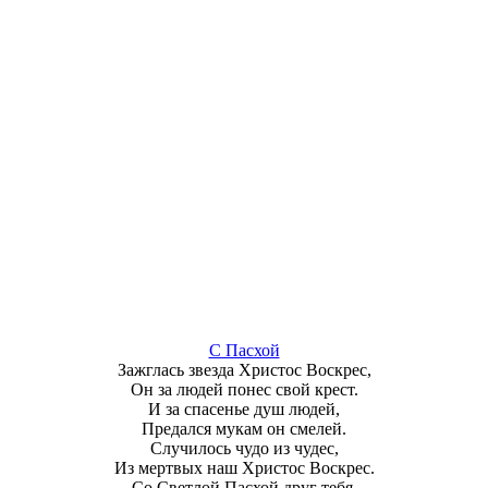
С Пасхой
Зажглась звезда Христос Воскрес,
Он за людей понес свой крест.
И за спасенье душ людей,
Предался мукам он смелей.
Случилось чудо из чудес,
Из мертвых наш Христос Воскрес.
Со Светлой Пасхой друг тебя,