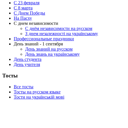
С 23 февраля
C 8 марта
С Днем Победы
На Пасху
С днем независимости
С днём независимости на русском
З днем незалежності на українському
Профессиональные праздники
День знаний - 1 сентября
День знаний на русском
День знань на українському
День студента
День учителя
Тосты
Все тосты
Тосты на русском языке
Тости на українській мові