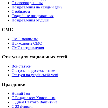
C новорожденным
Поздравления на каждый день
С юбилеем
Свадебные поздравления
Поздравления от души
СМС
СМС любимым
Прикольные СМС
СМС поздравления
Статусы для социальных сетей
Все статусы
Статусы на русском языке
Статуси на українській мові
Праздники
Новый Год
С Рождеством Христовым
С Днём Святого Валентина
С 23 февраля