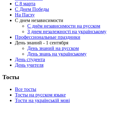
C 8 марта
С Днем Победы
На Пасху
С днем независимости
С днём независимости на русском
З днем незалежності на українському
Профессиональные праздники
День знаний - 1 сентября
День знаний на русском
День знань на українському
День студента
День учителя
Тосты
Все тосты
Тосты на русском языке
Тости на українській мові