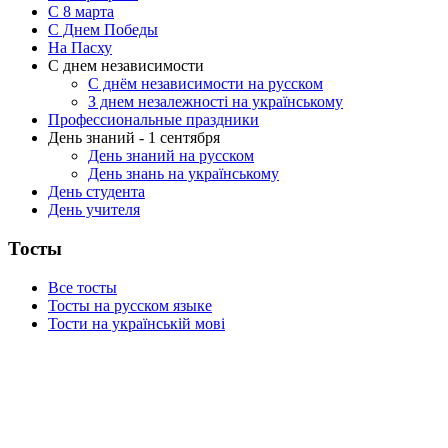
C 8 марта
С Днем Победы
На Пасху
С днем независимости
С днём независимости на русском
З днем незалежності на українському
Профессиональные праздники
День знаний - 1 сентября
День знаний на русском
День знань на українському
День студента
День учителя
Тосты
Все тосты
Тосты на русском языке
Тости на українській мові