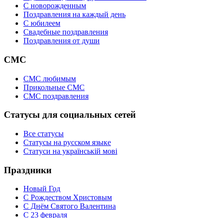
C новорожденным
Поздравления на каждый день
С юбилеем
Свадебные поздравления
Поздравления от души
СМС
СМС любимым
Прикольные СМС
СМС поздравления
Статусы для социальных сетей
Все статусы
Статусы на русском языке
Статуси на українській мові
Праздники
Новый Год
С Рождеством Христовым
С Днём Святого Валентина
С 23 февраля