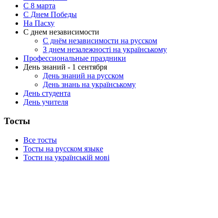
C 8 марта
С Днем Победы
На Пасху
С днем независимости
С днём независимости на русском
З днем незалежності на українському
Профессиональные праздники
День знаний - 1 сентября
День знаний на русском
День знань на українському
День студента
День учителя
Тосты
Все тосты
Тосты на русском языке
Тости на українській мові