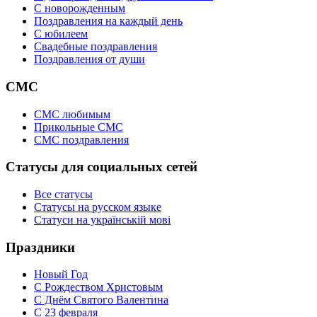
C новорожденным
Поздравления на каждый день
С юбилеем
Свадебные поздравления
Поздравления от души
СМС
СМС любимым
Прикольные СМС
СМС поздравления
Статусы для социальных сетей
Все статусы
Статусы на русском языке
Статуси на українській мові
Праздники
Новый Год
С Рождеством Христовым
С Днём Святого Валентина
С 23 февраля