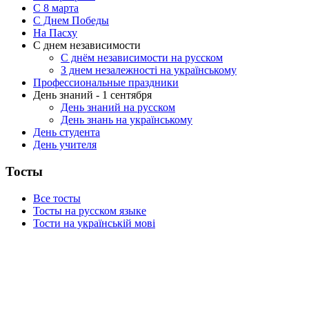
C 8 марта
С Днем Победы
На Пасху
С днем независимости
С днём независимости на русском
З днем незалежності на українському
Профессиональные праздники
День знаний - 1 сентября
День знаний на русском
День знань на українському
День студента
День учителя
Тосты
Все тосты
Тосты на русском языке
Тости на українській мові