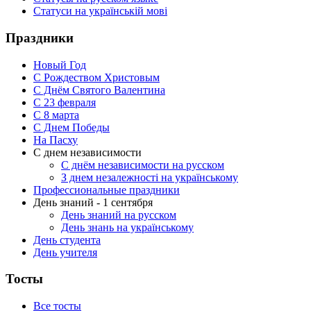
Статуси на українській мові
Праздники
Новый Год
С Рождеством Христовым
С Днём Святого Валентина
С 23 февраля
C 8 марта
С Днем Победы
На Пасху
С днем независимости
С днём независимости на русском
З днем незалежності на українському
Профессиональные праздники
День знаний - 1 сентября
День знаний на русском
День знань на українському
День студента
День учителя
Тосты
Все тосты