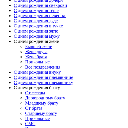
C днем рождения дочери
C днем рождения свекрови
C днем рождения тёще
C днем рождения невестке
C днем рождения дяде
C днем рождения внучке
C днем рождения зятю
C днем рождения мужу
С днем рождения жене
Бывшей жене
Жене друга
Жене брата
Прикольные
Все поздравления
C днем рождения внуку
C днем рождения племяннице
C днем рождения племяннику
C днем рождения брату
От сестры
Двоюродному брату
Младшему брату
От брата
Старшему брату
Прикольные
СМС