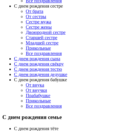
Все поздравления
С днем рождения сестре
От брата
От сестры
Сестре мужа
Сестре жены
Двоюродной сестре
Старшей сестре
Младшей сестре
Прикольные
Все поздравления
C днем рождения сына
C днем рождения свёкру
C днем рождения тестю
С днем рождения дедушке
С днем рождения бабушке
От внука
От внучки
Прабабушке
Прикольные
Все поздравления
С днем рождения семье
С днем рождения тёте