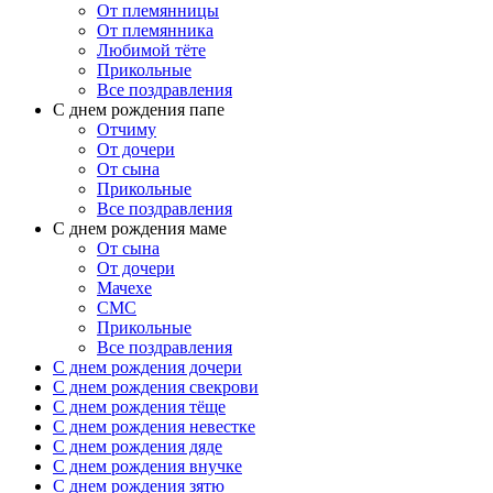
От племянницы
От племянника
Любимой тёте
Прикольные
Все поздравления
C днем рождения папе
Отчиму
От дочери
От сына
Прикольные
Все поздравления
С днем рождения маме
От сына
От дочери
Мачехе
СМС
Прикольные
Все поздравления
C днем рождения дочери
C днем рождения свекрови
C днем рождения тёще
C днем рождения невестке
C днем рождения дяде
C днем рождения внучке
C днем рождения зятю