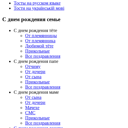
Тосты на русском языке
Тости на українській мові
С днем рождения семье
С днем рождения тёте
От племянницы
От племянника
Любимой тёте
Прикольные
Все поздравления
C днем рождения папе
Отчиму
От дочери
От сына
Прикольные
Все поздравления
С днем рождения маме
От сына
От дочери
Мачехе
СМС
Прикольные
Все поздравления