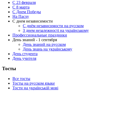
С 23 февраля
C 8 марта
С Днем Победы
На Пасху
С днем независимости
С днём независимости на русском
З днем незалежності на українському
Профессиональные праздники
День знаний - 1 сентября
День знаний на русском
День знань на українському
День студента
День учителя
Тосты
Все тосты
Тосты на русском языке
Тости на українській мові