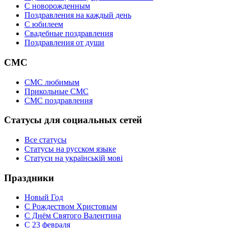
C новорожденным
Поздравления на каждый день
С юбилеем
Свадебные поздравления
Поздравления от души
СМС
СМС любимым
Прикольные СМС
СМС поздравления
Статусы для социальных сетей
Все статусы
Статусы на русском языке
Статуси на українській мові
Праздники
Новый Год
С Рождеством Христовым
С Днём Святого Валентина
С 23 февраля