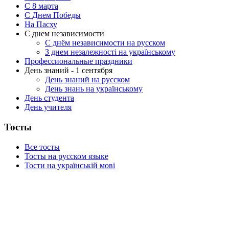
C 8 марта
С Днем Победы
На Пасху
С днем независимости
С днём независимости на русском
З днем незалежності на українському
Профессиональные праздники
День знаний - 1 сентября
День знаний на русском
День знань на українському
День студента
День учителя
Тосты
Все тосты
Тосты на русском языке
Тости на українській мові