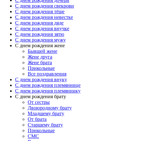
C днем рождения дочери
C днем рождения свекрови
C днем рождения тёще
C днем рождения невестке
C днем рождения дяде
C днем рождения внучке
C днем рождения зятю
C днем рождения мужу
С днем рождения жене
Бывшей жене
Жене друга
Жене брата
Прикольные
Все поздравления
C днем рождения внуку
C днем рождения племяннице
C днем рождения племяннику
C днем рождения брату
От сестры
Двоюродному брату
Младшему брату
От брата
Старшему брату
Прикольные
СМС