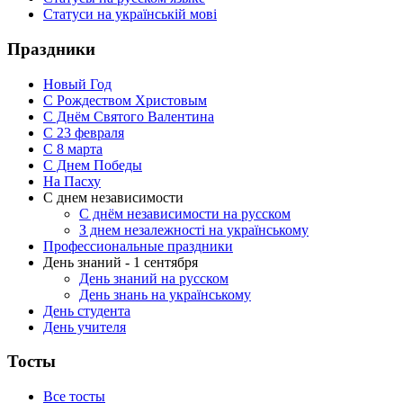
Статуси на українській мові
Праздники
Новый Год
С Рождеством Христовым
С Днём Святого Валентина
С 23 февраля
C 8 марта
С Днем Победы
На Пасху
С днем независимости
С днём независимости на русском
З днем незалежності на українському
Профессиональные праздники
День знаний - 1 сентября
День знаний на русском
День знань на українському
День студента
День учителя
Тосты
Все тосты