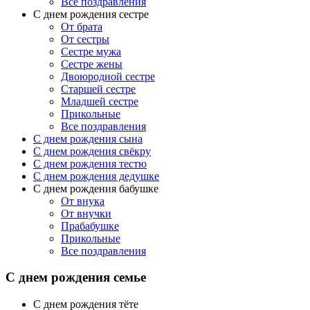
Все поздравления
С днем рождения сестре
От брата
От сестры
Сестре мужа
Сестре жены
Двоюродной сестре
Старшей сестре
Младшей сестре
Прикольные
Все поздравления
C днем рождения сына
C днем рождения свёкру
C днем рождения тестю
С днем рождения дедушке
С днем рождения бабушке
От внука
От внучки
Прабабушке
Прикольные
Все поздравления
С днем рождения семье
С днем рождения тёте