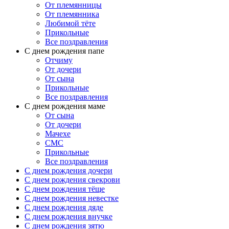
От племянницы
От племянника
Любимой тёте
Прикольные
Все поздравления
C днем рождения папе
Отчиму
От дочери
От сына
Прикольные
Все поздравления
С днем рождения маме
От сына
От дочери
Мачехе
СМС
Прикольные
Все поздравления
C днем рождения дочери
C днем рождения свекрови
C днем рождения тёще
C днем рождения невестке
C днем рождения дяде
C днем рождения внучке
C днем рождения зятю