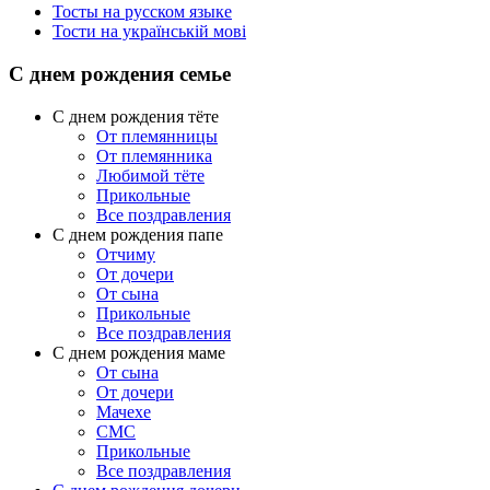
Тосты на русском языке
Тости на українській мові
С днем рождения семье
С днем рождения тёте
От племянницы
От племянника
Любимой тёте
Прикольные
Все поздравления
C днем рождения папе
Отчиму
От дочери
От сына
Прикольные
Все поздравления
С днем рождения маме
От сына
От дочери
Мачехе
СМС
Прикольные
Все поздравления