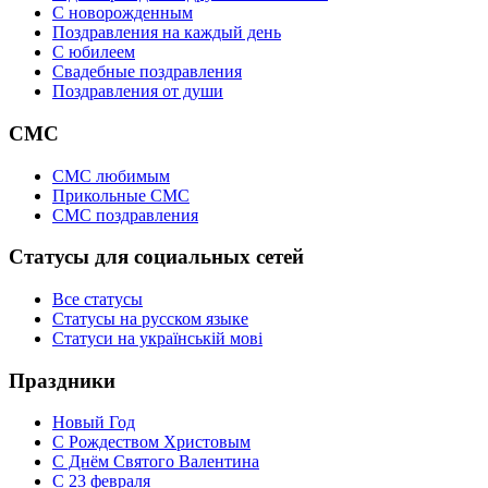
C новорожденным
Поздравления на каждый день
С юбилеем
Свадебные поздравления
Поздравления от души
СМС
СМС любимым
Прикольные СМС
СМС поздравления
Статусы для социальных сетей
Все статусы
Статусы на русском языке
Статуси на українській мові
Праздники
Новый Год
С Рождеством Христовым
С Днём Святого Валентина
С 23 февраля