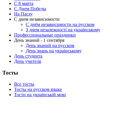
C 8 марта
С Днем Победы
На Пасху
С днем независимости
С днём независимости на русском
З днем незалежності на українському
Профессиональные праздники
День знаний - 1 сентября
День знаний на русском
День знань на українському
День студента
День учителя
Тосты
Все тосты
Тосты на русском языке
Тости на українській мові