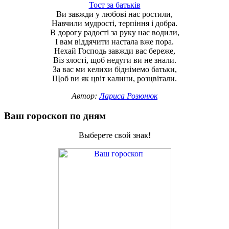
Тост за батьків
Ви завжди у любові нас ростили,
Навчили мудрості, терпіння і добра.
В дорогу радості за руку нас водили,
І вам віддячити настала вже пора.
Нехай Господь завжди вас береже,
Віз злості, щоб недуги ви не знали.
За вас ми келихи біднімемо батьки,
Щоб ви як цвіт калини, розцвітали.
Автор:
Лариса Розюнюк
Ваш гороскоп по дням
Выберете свой знак!