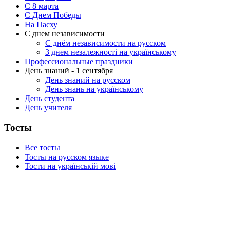
C 8 марта
С Днем Победы
На Пасху
С днем независимости
С днём независимости на русском
З днем незалежності на українському
Профессиональные праздники
День знаний - 1 сентября
День знаний на русском
День знань на українському
День студента
День учителя
Тосты
Все тосты
Тосты на русском языке
Тости на українській мові