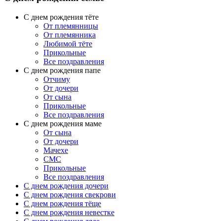
С днем рождения тёте
От племянницы
От племянника
Любимой тёте
Прикольные
Все поздравления
C днем рождения папе
Отчиму
От дочери
От сына
Прикольные
Все поздравления
С днем рождения маме
От сына
От дочери
Мачехе
СМС
Прикольные
Все поздравления
C днем рождения дочери
C днем рождения свекрови
C днем рождения тёще
C днем рождения невестке