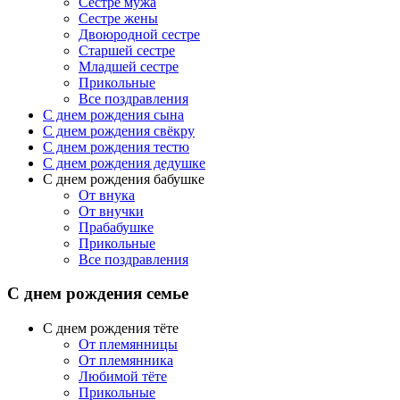
Сестре мужа
Сестре жены
Двоюродной сестре
Старшей сестре
Младшей сестре
Прикольные
Все поздравления
C днем рождения сына
C днем рождения свёкру
C днем рождения тестю
С днем рождения дедушке
С днем рождения бабушке
От внука
От внучки
Прабабушке
Прикольные
Все поздравления
С днем рождения семье
С днем рождения тёте
От племянницы
От племянника
Любимой тёте
Прикольные