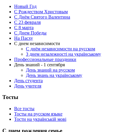
Новый Год
С Рождеством Христовым
С Днём Святого Валентина
С 23 февраля
C 8 марта
С Днем Победы
На Пасху
С днем независимости
С днём независимости на русском
З днем незалежності на українському
Профессиональные праздники
День знаний - 1 сентября
День знаний на русском
День знань на українському
День студента
День учителя
Тосты
Все тосты
Тосты на русском языке
Тости на українській мові
С днем рождения семье