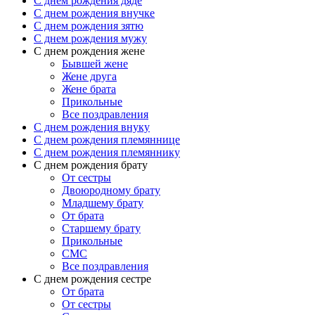
C днем рождения дяде
C днем рождения внучке
C днем рождения зятю
C днем рождения мужу
С днем рождения жене
Бывшей жене
Жене друга
Жене брата
Прикольные
Все поздравления
C днем рождения внуку
C днем рождения племяннице
C днем рождения племяннику
C днем рождения брату
От сестры
Двоюродному брату
Младшему брату
От брата
Старшему брату
Прикольные
СМС
Все поздравления
С днем рождения сестре
От брата
От сестры