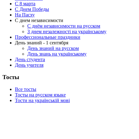
C 8 марта
С Днем Победы
На Пасху
С днем независимости
С днём независимости на русском
З днем незалежності на українському
Профессиональные праздники
День знаний - 1 сентября
День знаний на русском
День знань на українському
День студента
День учителя
Тосты
Все тосты
Тосты на русском языке
Тости на українській мові