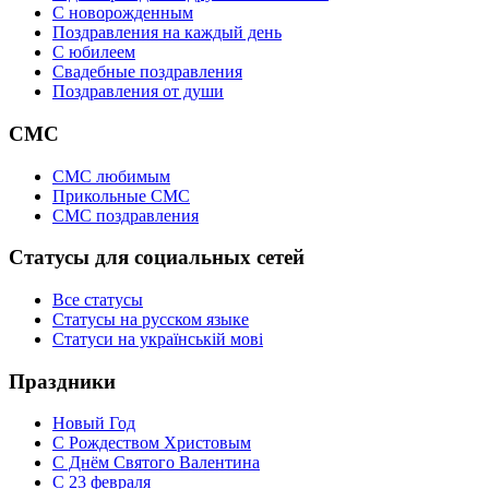
C новорожденным
Поздравления на каждый день
С юбилеем
Свадебные поздравления
Поздравления от души
СМС
СМС любимым
Прикольные СМС
СМС поздравления
Статусы для социальных сетей
Все статусы
Статусы на русском языке
Статуси на українській мові
Праздники
Новый Год
С Рождеством Христовым
С Днём Святого Валентина
С 23 февраля