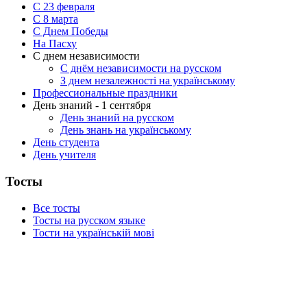
С 23 февраля
C 8 марта
С Днем Победы
На Пасху
С днем независимости
С днём независимости на русском
З днем незалежності на українському
Профессиональные праздники
День знаний - 1 сентября
День знаний на русском
День знань на українському
День студента
День учителя
Тосты
Все тосты
Тосты на русском языке
Тости на українській мові