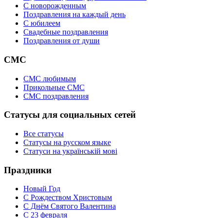
C новорожденным
Поздравления на каждый день
С юбилеем
Свадебные поздравления
Поздравления от души
СМС
СМС любимым
Прикольные СМС
СМС поздравления
Статусы для социальных сетей
Все статусы
Статусы на русском языке
Статуси на українській мові
Праздники
Новый Год
С Рождеством Христовым
С Днём Святого Валентина
С 23 февраля