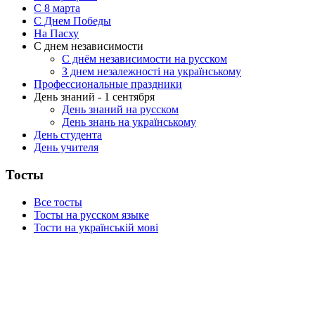
C 8 марта
С Днем Победы
На Пасху
С днем независимости
С днём независимости на русском
З днем незалежності на українському
Профессиональные праздники
День знаний - 1 сентября
День знаний на русском
День знань на українському
День студента
День учителя
Тосты
Все тосты
Тосты на русском языке
Тости на українській мові