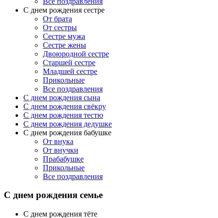
Все поздравления
С днем рождения сестре
От брата
От сестры
Сестре мужа
Сестре жены
Двоюродной сестре
Старшей сестре
Младшей сестре
Прикольные
Все поздравления
C днем рождения сына
C днем рождения свёкру
C днем рождения тестю
С днем рождения дедушке
С днем рождения бабушке
От внука
От внучки
Прабабушке
Прикольные
Все поздравления
С днем рождения семье
С днем рождения тёте