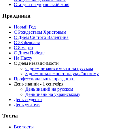
Статуси на українській мові
Праздники
Новый Год
С Рождеством Христовым
С Днём Святого Валентина
С 23 февраля
C 8 марта
С Днем Победы
На Пасху
С днем независимости
С днём независимости на русском
З днем незалежності на українському
Профессиональные праздники
День знаний - 1 сентября
День знаний на русском
День знань на українському
День студента
День учителя
Тосты
Все тосты