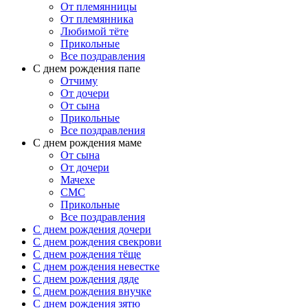
От племянницы
От племянника
Любимой тёте
Прикольные
Все поздравления
C днем рождения папе
Отчиму
От дочери
От сына
Прикольные
Все поздравления
С днем рождения маме
От сына
От дочери
Мачехе
СМС
Прикольные
Все поздравления
C днем рождения дочери
C днем рождения свекрови
C днем рождения тёще
C днем рождения невестке
C днем рождения дяде
C днем рождения внучке
C днем рождения зятю