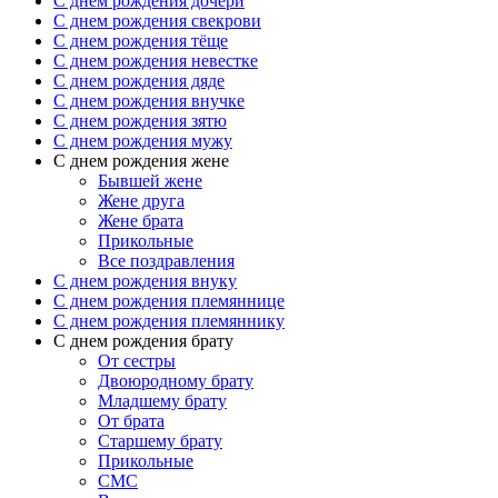
C днем рождения дочери
C днем рождения свекрови
C днем рождения тёще
C днем рождения невестке
C днем рождения дяде
C днем рождения внучке
C днем рождения зятю
C днем рождения мужу
С днем рождения жене
Бывшей жене
Жене друга
Жене брата
Прикольные
Все поздравления
C днем рождения внуку
C днем рождения племяннице
C днем рождения племяннику
C днем рождения брату
От сестры
Двоюродному брату
Младшему брату
От брата
Старшему брату
Прикольные
СМС