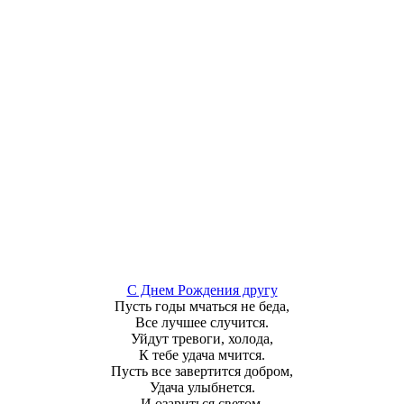
С Днем Рождения другу
Пусть годы мчаться не беда,
Все лучшее случится.
Уйдут тревоги, холода,
К тебе удача мчится.
Пусть все завертится добром,
Удача улыбнется.
И озариться светом,