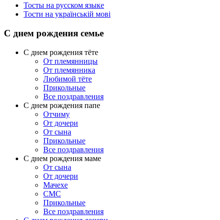
Тосты на русском языке
Тости на українській мові
С днем рождения семье
С днем рождения тёте
От племянницы
От племянника
Любимой тёте
Прикольные
Все поздравления
C днем рождения папе
Отчиму
От дочери
От сына
Прикольные
Все поздравления
С днем рождения маме
От сына
От дочери
Мачехе
СМС
Прикольные
Все поздравления