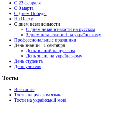
С 23 февраля
C 8 марта
С Днем Победы
На Пасху
С днем независимости
С днём независимости на русском
З днем незалежності на українському
Профессиональные праздники
День знаний - 1 сентября
День знаний на русском
День знань на українському
День студента
День учителя
Тосты
Все тосты
Тосты на русском языке
Тости на українській мові