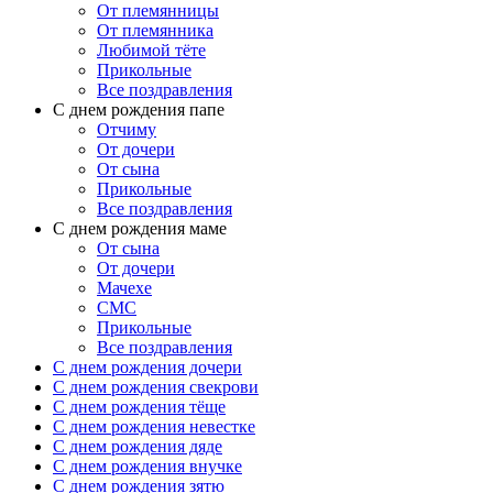
От племянницы
От племянника
Любимой тёте
Прикольные
Все поздравления
C днем рождения папе
Отчиму
От дочери
От сына
Прикольные
Все поздравления
С днем рождения маме
От сына
От дочери
Мачехе
СМС
Прикольные
Все поздравления
C днем рождения дочери
C днем рождения свекрови
C днем рождения тёще
C днем рождения невестке
C днем рождения дяде
C днем рождения внучке
C днем рождения зятю