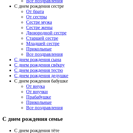
Все поздравления
С днем рождения сестре
От брата
От сестры
Сестре мужа
Сестре жены
Двоюродной сестре
Старшей сестре
Младшей сестре
Прикольные
Все поздравления
C днем рождения сына
C днем рождения свёкру
C днем рождения тестю
С днем рождения дедушке
С днем рождения бабушке
От внука
От внучки
Прабабушке
Прикольные
Все поздравления
С днем рождения семье
С днем рождения тёте