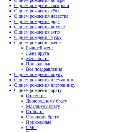
C днем рождения дочери
C днем рождения свекрови
C днем рождения тёще
C днем рождения невестке
C днем рождения дяде
C днем рождения внучке
C днем рождения зятю
C днем рождения мужу
С днем рождения жене
Бывшей жене
Жене друга
Жене брата
Прикольные
Все поздравления
C днем рождения внуку
C днем рождения племяннице
C днем рождения племяннику
C днем рождения брату
От сестры
Двоюродному брату
Младшему брату
От брата
Старшему брату
Прикольные
СМС