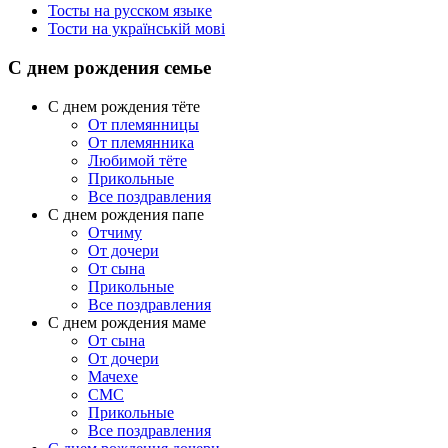
Тосты на русском языке
Тости на українській мові
С днем рождения семье
С днем рождения тёте
От племянницы
От племянника
Любимой тёте
Прикольные
Все поздравления
C днем рождения папе
Отчиму
От дочери
От сына
Прикольные
Все поздравления
С днем рождения маме
От сына
От дочери
Мачехе
СМС
Прикольные
Все поздравления