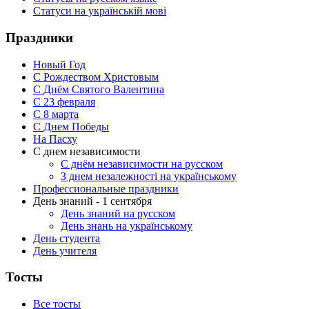
Статуси на українській мові
Праздники
Новый Год
С Рождеством Христовым
С Днём Святого Валентина
С 23 февраля
C 8 марта
С Днем Победы
На Пасху
С днем независимости
С днём независимости на русском
З днем незалежності на українському
Профессиональные праздники
День знаний - 1 сентября
День знаний на русском
День знань на українському
День студента
День учителя
Тосты
Все тосты